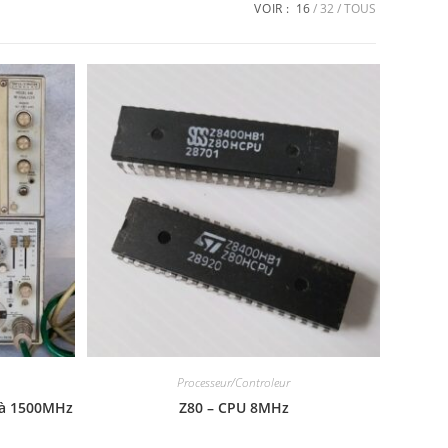
VOIR :
16
32
TOUS
Processeur/Controleur
 à 1500MHz
Z80 – CPU 8MHz