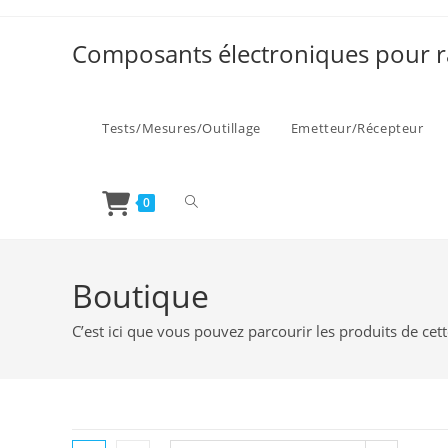
Skip
to
Composants électroniques pour r
content
Tests/Mesures/Outillage
Emetteur/Récepteur
Toggle
0
website
Boutique
C’est ici que vous pouvez parcourir les produits de cet
search