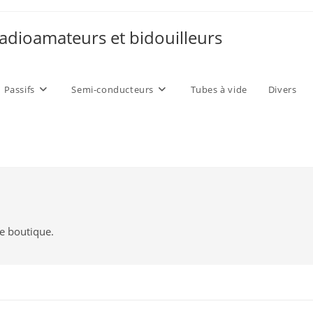
adioamateurs et bidouilleurs
Passifs
Semi-conducteurs
Tubes à vide
Divers
te boutique.