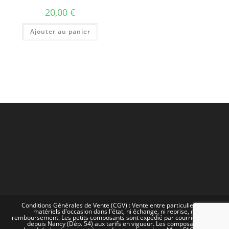
20,00
€
Ajouter au panier
Conditions Générales de Vente (CGV) : Vente entre particuliers de
matériels d'occasion dans l'état, ni échange, ni reprise, ni
remboursement. Les petits composants sont expédié par courrier postal
depuis Nancy (Dép. 54) aux tarifs en vigueur. Les composants