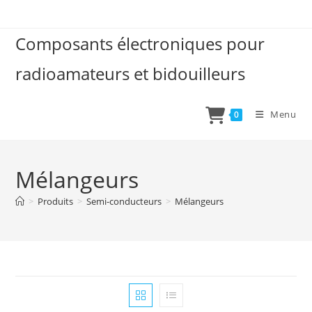
Skip
to
Composants électroniques pour
content
radioamateurs et bidouilleurs
Menu
0
Mélangeurs
>
Produits
>
Semi-conducteurs
>
Mélangeurs