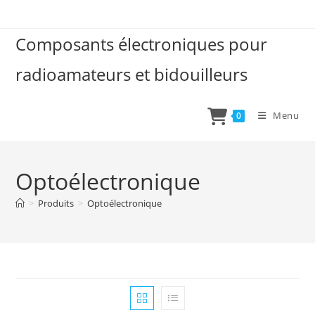
Skip
to
Composants électroniques pour
content
radioamateurs et bidouilleurs
Menu
0
Optoélectronique
>
Produits
>
Optoélectronique