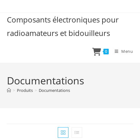
Skip
to
Composants électroniques pour
content
radioamateurs et bidouilleurs
Menu
0
Documentations
>
Produits
>
Documentations