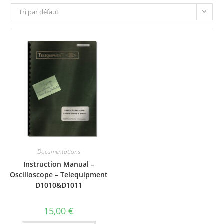
Tri par défaut
Documentations
Instruction Manual –
Oscilloscope – Telequipment
D1010&D1011
15,00
€