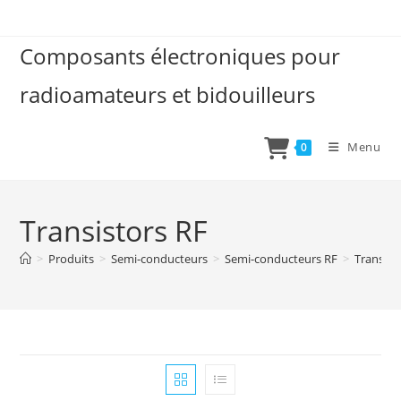
Skip
to
Composants électroniques pour
content
radioamateurs et bidouilleurs
Menu
0
Transistors RF
>
Produits
>
Semi-conducteurs
>
Semi-conducteurs RF
>
Transist