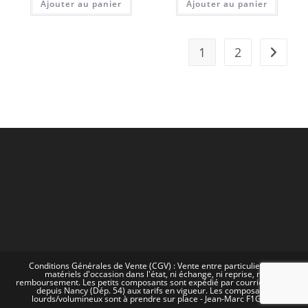
Ajouter au panier
Ajouter au panier
1
2
Conditions Générales de Vente (CGV) : Vente entre particuliers de
matériels d'occasion dans l'état, ni échange, ni reprise, ni
remboursement. Les petits composants sont expédié par courrier postal
depuis Nancy (Dép. 54) aux tarifs en vigueur. Les composants
lourds/volumineux sont à prendre sur place - Jean-Marc F1GOW.