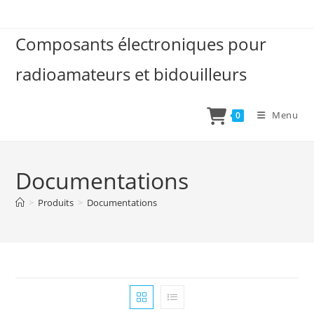
Skip
to
Composants électroniques pour
content
radioamateurs et bidouilleurs
Menu
0
Documentations
>
Produits
>
Documentations