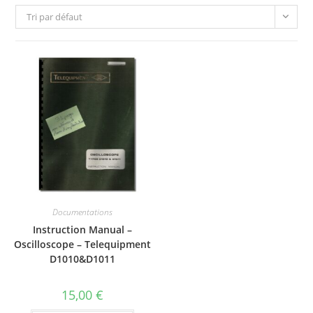
Tri par défaut
Documentations
Instruction Manual –
Oscilloscope – Telequipment
D1010&D1011
15,00
€