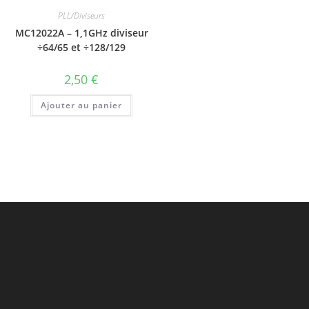
PLL/Diviseurs
MC12022A – 1,1GHz diviseur
÷64/65 et ÷128/129
2,50
€
Ajouter au panier