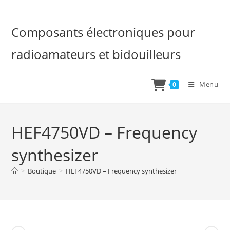
Skip
to
Composants électroniques pour
content
radioamateurs et bidouilleurs
Menu
0
HEF4750VD – Frequency
synthesizer
>
Boutique
>
HEF4750VD – Frequency synthesizer