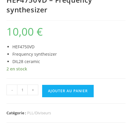
synthesizer
10,00
€
HEF4750VD
Frequency synthesizer
DIL28 ceramic
2 en stock
quantité
-
+
AJOUTER AU PANIER
de
HEF4750VD
-
Catégorie :
PLL/Diviseurs
Frequency
synthesizer