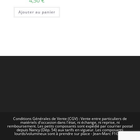
4,50
€
Ajouter au panier
Conditions Générales de Vente (CGV) : Vente entre particuliers de
matériels d'occasion dans l'état, ni échange, ni reprise, ni
remboursement. Les petits composants sont expédié par courrier postal
depuis Nancy (Dép. 54) aux tarifs en vigueur. Les composants
lourds/volumineux sont à prendre sur place - Jean-Marc F1GOW.