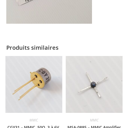
Produits similaires
MMIC
MMIC
CGY31 – MMIC, 50Ω, 3 à 6V,
MSA-0885 – MMIC Amplifier