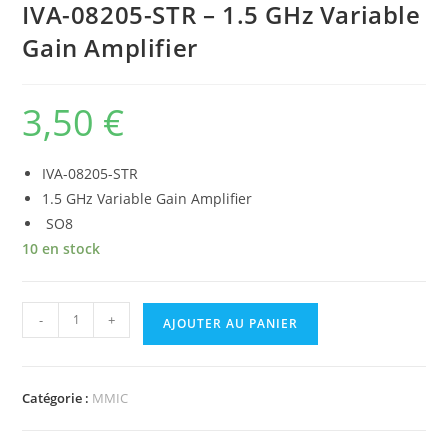
IVA-08205-STR – 1.5 GHz Variable
Gain Amplifier
3,50
€
IVA-08205-STR
1.5 GHz Variable Gain Amplifier
SO8
10 en stock
quantité
-
+
AJOUTER AU PANIER
de
IVA-
08205-
Catégorie :
MMIC
STR
-