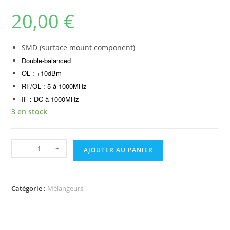
20,00
€
SMD (surface mount component)
Double-balanced
OL : +10dBm
RF/OL : 5 à 1000MHz
IF : DC à 1000MHz
3 en stock
quantité
-
+
AJOUTER AU PANIER
de
Mélangeur
SLD-
Catégorie :
Mélangeurs
K2