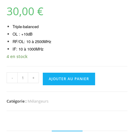
30,00
€
Triple-balanced
OL : +10dB
RF/OL: 10 à 2500MHz
IF: 10 à 1000MHz
4 en stock
quantité
-
+
AJOUTER AU PANIER
de
Mélangeurs
CLP-
Catégorie :
Mélangeurs
205