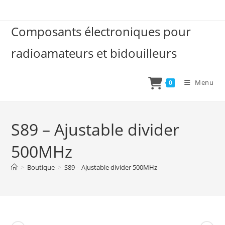
Skip
to
Composants électroniques pour
content
radioamateurs et bidouilleurs
Menu
0
S89 – Ajustable divider
500MHz
>
Boutique
>
S89 – Ajustable divider 500MHz