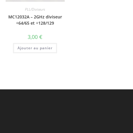
PLL/Diviseurs
MC12032A – 2GHz diviseur
÷64/65 et ÷128/129
3,00
€
Ajouter au panier