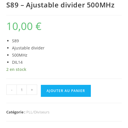
S89 – Ajustable divider 500MHz
10,00
€
S89
Ajustable divider
500MHz
DIL14
2 en stock
quantité
-
+
AJOUTER AU PANIER
de
S89
-
Catégorie :
PLL/Diviseurs
Ajustable
divider