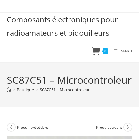
Skip
to
Composants électroniques pour
content
radioamateurs et bidouilleurs
Menu
0
SC87C51 – Microcontroleur
>
Boutique
>
SC87C51 – Microcontroleur
Produit précédent
Produit suivant