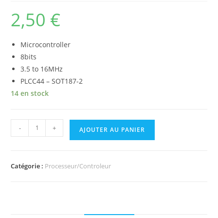
2,50
€
Microcontroller
8bits
3.5 to 16MHz
PLCC44 – SOT187-2
14 en stock
quantité
-
+
AJOUTER AU PANIER
de
SC87C51
-
Catégorie :
Processeur/Controleur
Microcontroleur