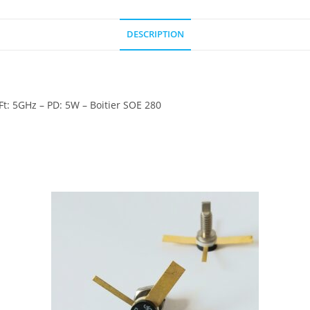
DESCRIPTION
Ft: 5GHz – PD: 5W
– Boitier SOE 280