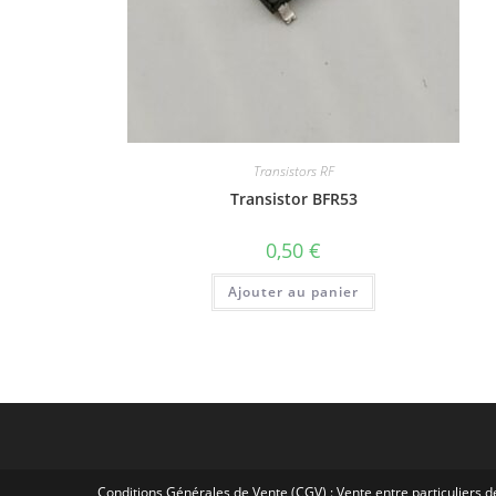
Transistors RF
Transistor BFR53
0,50
€
Ajouter au panier
Conditions Générales de Vente (CGV) : Vente entre particuliers d