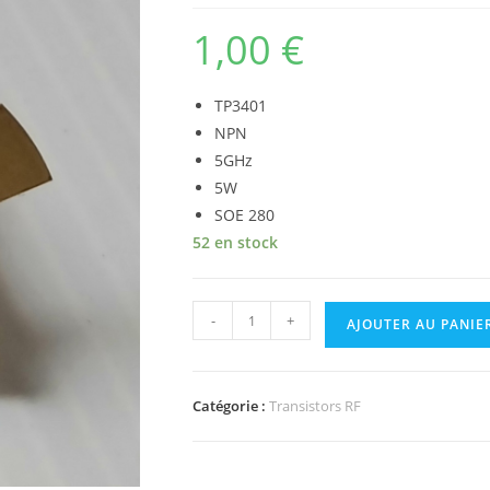
1,00
€
TP3401
NPN
5GHz
5W
SOE 280
52 en stock
quantité
-
+
AJOUTER AU PANIE
de
Transistor
TP3401
Catégorie :
Transistors RF