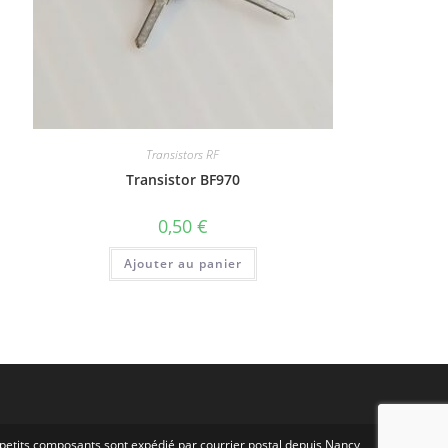
Transistors RF
Transistor BF970
0,50
€
Ajouter au panier
s petits composants sont expédié par courrier postal depuis Nancy