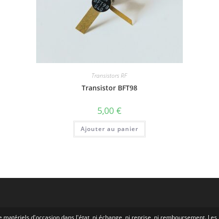
Transistors RF
Transistor BFT98
5,00
€
Ajouter au panier
e matériels d'occasion dans l'état, ni échange, ni reprise, ni remboursement. Le