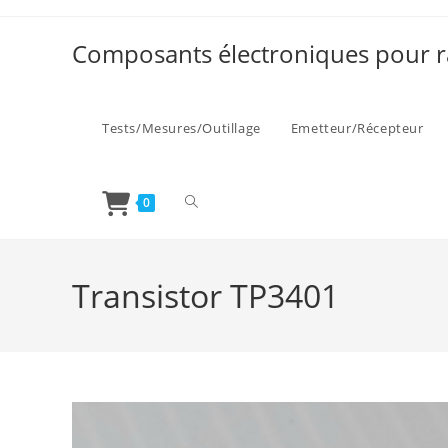
Skip
to
Composants électroniques pour r
content
Tests/Mesures/Outillage
Emetteur/Récepteur
Toggle
0
website
Transistor TP3401
search