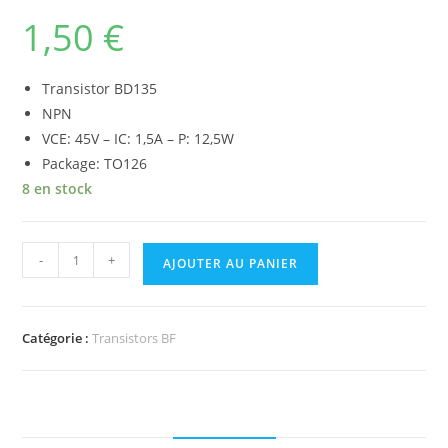
1,50
€
Transistor BD135
NPN
VCE: 45V – IC: 1,5A – P: 12,5W
Package: TO126
8 en stock
quantité
-
+
AJOUTER AU PANIER
de
Transistor
BD135
Catégorie :
Transistors BF