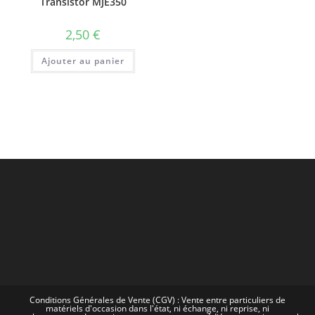
Transistor MJE350
2,50
€
Ajouter au panier
Conditions Générales de Vente (CGV) : Vente entre particuliers de
matériels d'occasion dans l'état, ni échange, ni reprise, ni