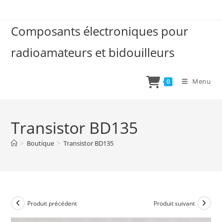
Skip
to
Composants électroniques pour
content
radioamateurs et bidouilleurs
Menu
0
Transistor BD135
>
Boutique
>
Transistor BD135
Produit précédent
Produit suivant