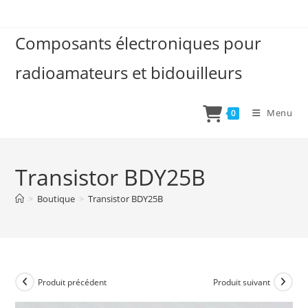
Skip
to
Composants électroniques pour
content
radioamateurs et bidouilleurs
Menu
0
Transistor BDY25B
>
Boutique
>
Transistor BDY25B
Produit précédent
Produit suivant