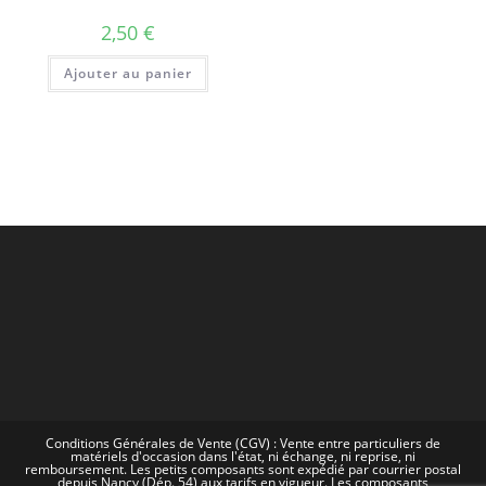
2,50
€
Ajouter au panier
Conditions Générales de Vente (CGV) : Vente entre particuliers de
matériels d'occasion dans l'état, ni échange, ni reprise, ni
remboursement. Les petits composants sont expédié par courrier postal
depuis Nancy (Dép. 54) aux tarifs en vigueur. Les composants