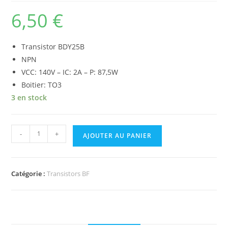
6,50
€
Transistor BDY25B
NPN
VCC: 140V – IC: 2A – P: 87,5W
Boitier: TO3
3 en stock
quantité
-
+
AJOUTER AU PANIER
de
Transistor
BDY25B
Catégorie :
Transistors BF